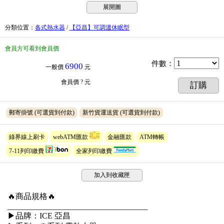
展開圖
分類位置
：
各式熱水器
/
【亞昌】可調溫休眠型
會員方可看到會員價
件數
：
6900
一般價
元
會員價
? 元
訂購
郵寄掛號
(可選貨到付款)
新竹貨運送貨
(可選貨到付款)
綠界線上刷卡
webATM匯款
金融匯款
ATM轉帳
7-11列印繳費
全家列印繳費
加入到收藏匣
🔥商品規格🔥
___________________________________
▶品牌：ICE 亞昌