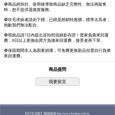
🚫商品經拆封、使用後導致商品缺乏完整性、無法再販售
時，恕不提供退換貨服務。
🚫吹毛求疵者請勿下標，已經是經銷特惠價，標準太高者，
抱歉我們無法配合。
🚫瑕疵品請7日內提出並拍照或錄影存證！賣家負責來回運
費，8日以上更換由買方負擔來回運費，接受者再下單。
🚫保固期間非人為因素損壞，可免費更換新品但需自行負擔
來回運費。
商品提問
我要留言
【HY生活館】購物商城 http://www.hyshop.com.tw