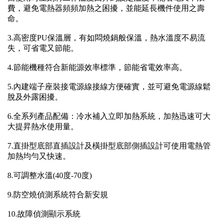
費，避免電熱器頻頻加熱之困擾，並能延長機件使用之壽
命。
3.高密度PU保溫層，有如悶燒鍋般保溫，熱水溫度不易流
失，可省電又節能。
4.節能機種符合新能源效率標準，節能省電效率高。
5.內建端子座裝接電源線接線方便確實，並可避免電源線鬆
脫及外露困擾。
6.全系列產品配備：冷水補入立即加熱系統，加熱迅速可大
大提昇熱水使用量。
7.直掛型底部直插設計及橫掛型底部側插設計可使用電熱管
加熱均勻又快速。
8.可調整水溫(40度-70度)
9.防空燒偵測系統符合新安規
10.故障偵測顯示系統