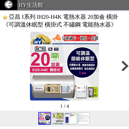
HY生活館
亞昌 I系列 IH20-H4K 電熱水器 20加侖 橫掛
《可調溫休眠型 橫掛式 不鏽鋼 電能熱水器》
1 / 4