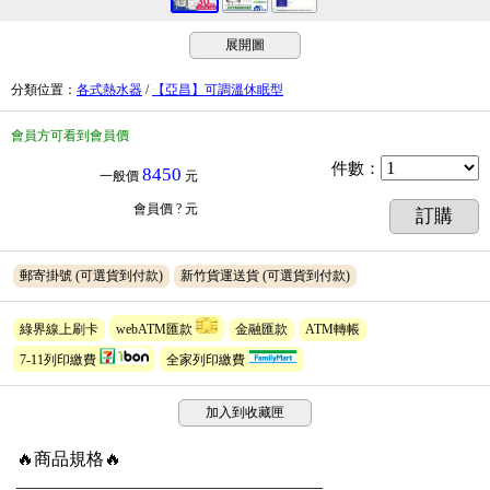
展開圖
分類位置
：
各式熱水器
/
【亞昌】可調溫休眠型
會員方可看到會員價
件數
：
8450
一般價
元
會員價
? 元
訂購
郵寄掛號
(可選貨到付款)
新竹貨運送貨
(可選貨到付款)
綠界線上刷卡
webATM匯款
金融匯款
ATM轉帳
7-11列印繳費
全家列印繳費
加入到收藏匣
🔥商品規格🔥
___________________________________