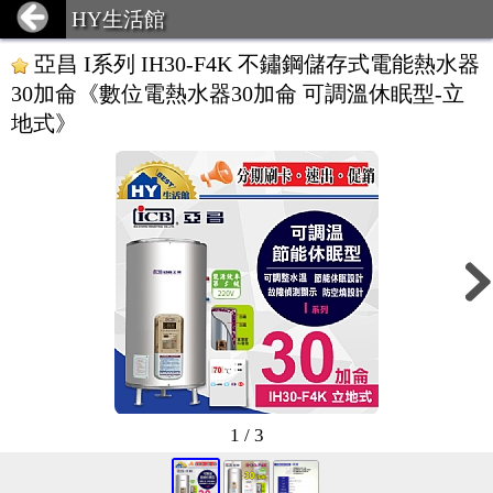
HY生活館
亞昌 I系列 IH30-F4K 不鏽鋼儲存式電能熱水器
30加侖《數位電熱水器30加侖 可調溫休眠型-立
地式》
1 / 3