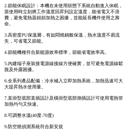
2.節能休眠設計：本機在未使用狀態下系統自動進入休眠，
當使用時立刻將工作溫度回昇到設定溫度，能省電又不浪
費，避免電熱器頻頻加熱之困擾，並能延長機件使用之壽
命。
3.高密度PU保溫層，有如悶燒鍋般保溫，熱水溫度不易流
失，可省電又節能。
4.節能機種符合新能源效率標準，節能省電效率高。
5.內建端子座裝接電源線接線方便確實，並可避免電源線鬆
脫及外露困擾。
6.全系列產品配備：冷水補入立即加熱系統，加熱迅速可大
大提昇熱水使用量。
7.直掛型底部直插設計及橫掛型底部側插設計可使用電熱管
加熱均勻又快速。
8.可調整水溫(40度-70度)
9.防空燒偵測系統符合新安規