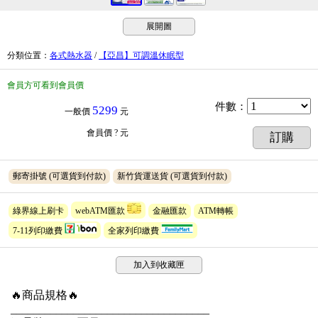
展開圖
分類位置
：
各式熱水器
/
【亞昌】可調溫休眠型
會員方可看到會員價
件數
：
5299
一般價
元
會員價
? 元
訂購
郵寄掛號
(可選貨到付款)
新竹貨運送貨
(可選貨到付款)
綠界線上刷卡
webATM匯款
金融匯款
ATM轉帳
7-11列印繳費
全家列印繳費
加入到收藏匣
🔥商品規格🔥
___________________________________