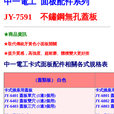
中一電工 面板配件系列
JY-7591 不鏽鋼無孔蓋板
★商品資訊
★取代傳統牙黃色小面板開關
★提升質感，高強度、超耐磨、體積變大更好按
中一電工卡式面板配件相關各式規格表
（蓋類板） 白色
卡式插座用蓋板
卡式插座
JY-6401 蓋板單穴 (1連1個用)
JY-6801
JY-6402 蓋板雙穴 (1連2個用)
JY-6802
JY-6403 蓋板三穴 (1連3個用)
JY-6803