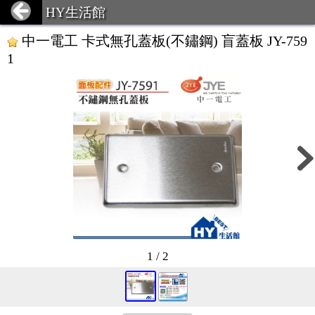
HY生活館
中一電工 卡式無孔蓋板(不鏽鋼) 盲蓋板 JY-759
1
1 / 2