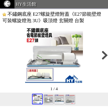
HY生活館
不鏽鋼底座 E27螺旋壁燈附蓋《E27節能壁燈
可裝螺旋燈泡 3U》吸頂燈 玄關燈 台製
1 / 4