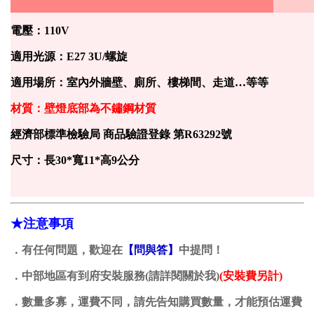
電壓：110V
適用光源：E27 3U/螺旋
適用場所：室內外牆壁、廁所、樓梯間、走道…等等
材質：壁燈底部為不鏽鋼材質
經濟部標準檢驗局 商品驗證登錄 第R63292號
尺寸：長30*寬11*高9公分
★注意事項
．
有任何問題，歡迎在
【問與答】
中提問！
．中部地區有到府安裝服務(請詳閱關於我)
(安裝費另計)
．數量多寡，運費不同，請先告知購買數量，才能預估運費