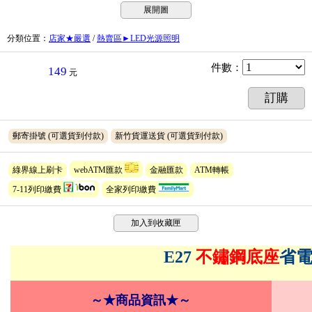
展開圖
分類位置
：
店家★嚴選
/
熱賣區►LED光源照明
件數
：
149
元
訂購
郵寄掛號
(可選貨到付款)
新竹貨運送貨
(可選貨到付款)
綠界線上刷卡
webATM匯款
金融匯款
ATM轉帳
7-11列印繳費
全家列印繳費
加入到收藏匣
E27
不鏽鋼底座
省
～★商品資訊★～