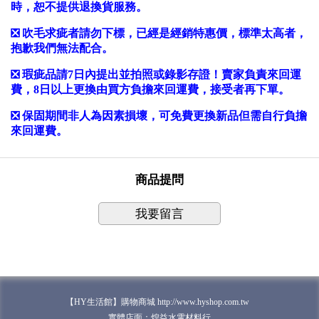
時，恕不提供退換貨服務。
❎ 吹毛求疵者請勿下標，已經是經銷特惠價，標準太高者，
抱歉我們無法配合。
❎ 瑕疵品請7日內提出並拍照或錄影存證！賣家負責來回運
費，8日以上更換由買方負擔來回運費，接受者再下單。
❎ 保固期間非人為因素損壞，可免費更換新品但需自行負擔
來回運費。
商品提問
我要留言
【HY生活館】購物商城 http://www.hyshop.com.tw
實體店面：煌益水電材料行