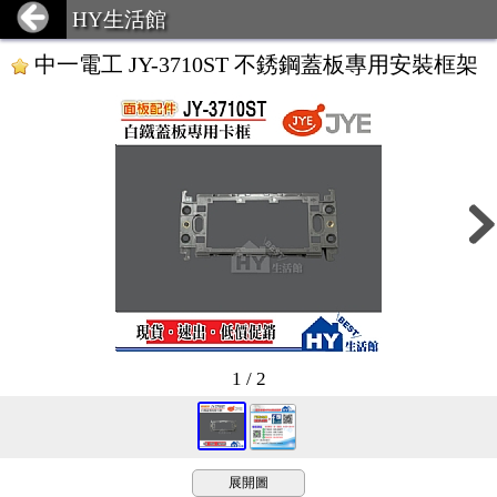
HY生活館
中一電工 JY-3710ST 不銹鋼蓋板專用安裝框架
1 / 2
展開圖