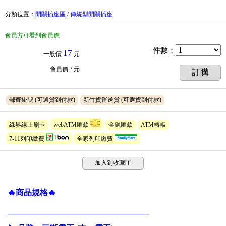
分類位置
：
開關插座區
/
傳統型開關插座
會員方可看到會員價
件數
：
17
一般價
元
會員價
? 元
訂購
郵寄掛號
(可選貨到付款)
新竹貨運送貨
(可選貨到付款)
綠界線上刷卡
webATM匯款
金融匯款
ATM轉帳
7-11列印繳費
全家列印繳費
加入到收藏匣
🔥商品規格🔥
___________________________________