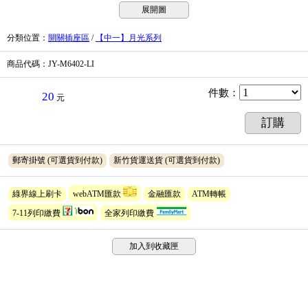
展開圖
分類位置
：
開關插座區
/
【中一】月光系列
商品代碼
：JY-M6402-LI
件數
：
20
元
訂購
郵寄掛號
(可選貨到付款)
新竹貨運送貨
(可選貨到付款)
綠界線上刷卡
webATM匯款
金融匯款
ATM轉帳
7-11列印繳費
全家列印繳費
加入到收藏匣