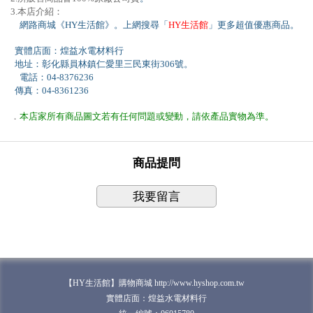
3.本店介紹：
網路商城《HY生活館》。上網搜尋「
HY生活館
」更多超值優惠商品。
實體店面：煌益水電材料行
地址：彰化縣員林鎮仁愛里三民東街306號。
電話：04-8376236
傳真：04-8361236
．
本店家所有商品圖文若有任何問題或變動，請依產品實物為準。
商品提問
我要留言
【HY生活館】購物商城 http://www.hyshop.com.tw
實體店面：煌益水電材料行