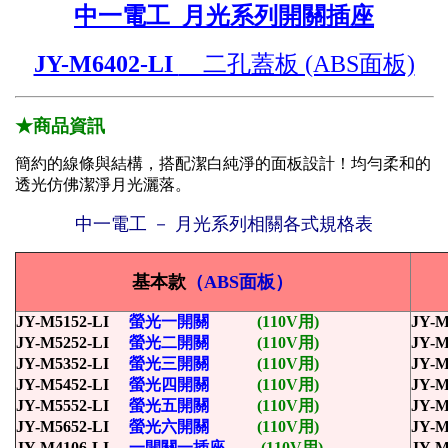
中一電工 月光系列開關插座
JY-M6402-LI
二孔蓋板 (ABS面板)
★商品資訊
簡約的線條與結構，搭配潔白純淨的面板設計！均勻柔和的
透光仿佛潔淨月光灑落。
中一電工 － 月光系列相關各式規格表
基本款
（ABS面板）
JY-M5152-LI
螢光一開關
(110V用)
JY-M
JY-M5252-LI
螢光二開關
(110V用)
JY-M
JY-M5352-LI
螢光三開關
(110V用)
JY-M
JY-M5452-LI
螢光四開關
(110V用)
JY-M
JY-M5552-LI
螢光五開關
(110V用)
JY-M
JY-M5652-LI
螢光六開關
(110V用)
JY-M
JY-M4106-LI
一開關一插座
(110V用)
JY-M