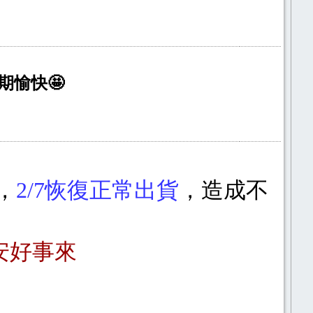
期愉快🤩
，
2/7恢復正常出貨
，造成不
安好事來