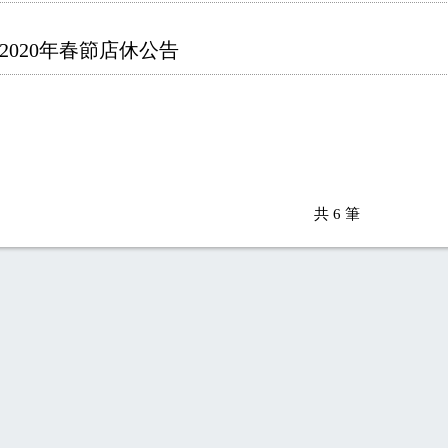
2020年春節店休公告
共
6
筆