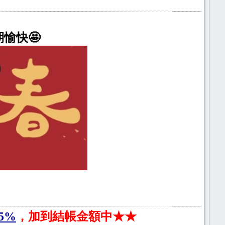
期愉快🤩
5%
，加到結帳金額中★★