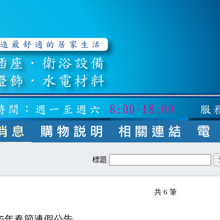
標題
共
6
筆
25年春節連假公告