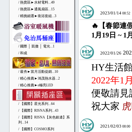
/ 熱賣區►水材電料
...49
/ 熱賣區►通風扇區
...15
2023/01/14
08:52
/ 精挑細選►衛浴套組
...3
🔥【春節連
1月19日 ~
/ 國際 │ 凱撒 │ 電光
...1
20
2022/01/26
/ 和成
HY生活
/ 最夯►當月活動促銷
...10
2022年
/ 精心推薦►鴻茂熱水器
...2
/ 精心推薦►e極亮LED
便敬請見
祝大家
虎
/ 【國際】星光系列
...64
/ 【國際】RISNA系列
...43
/ 【國際】RISNA【灰色銀邊】系
列
...14
2021/02/03
08:00
/ 【國際】COSMO系列