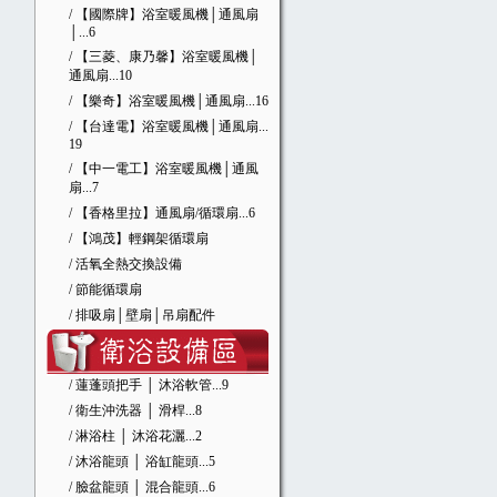
/ 【國際牌】浴室暖風機│通風扇
│
...6
/ 【三菱、康乃馨】浴室暖風機│
通風扇
...10
/ 【樂奇】浴室暖風機│通風扇
...16
/ 【台達電】浴室暖風機│通風扇
...
19
/ 【中一電工】浴室暖風機│通風
扇
...7
/ 【香格里拉】通風扇/循環扇
...6
/ 【鴻茂】輕鋼架循環扇
/ 活氧全熱交換設備
/ 節能循環扇
/ 排吸扇│壁扇│吊扇配件
/ 蓮蓬頭把手 │ 沐浴軟管
...9
/ 衛生沖洗器 │ 滑桿
...8
/ 淋浴柱 │ 沐浴花灑
...2
/ 沐浴龍頭 │ 浴缸龍頭
...5
/ 臉盆龍頭 │ 混合龍頭
...6