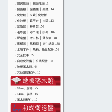
/ 廚房龍頭 │ 鵝頸龍頭
...1
/ 醫藥櫃 │ 儲物櫃 │ 鏡櫃
...14
/ 化妝鏡 │ 立鏡│化妝板
...1
/ 化妝板 │ 鏡平台 │ 掛環
...13
/ 置物架 │ 轉角架
...56
/ 毛巾架 │ 浴巾環 │ 掛勾
...102
/ 肥皂盤 │ 漱口杯 │ 菸灰缸
...48
/ 馬桶蓋 │ 馬桶刷 │ 衛生紙架
...88
/ 水箱零件 │ 馬桶、臉盆配件
...51
/ 安全扶手
...29
/ 自動化設備 │ 公共配件
...36
/ 地板落水頭
...44
/ 其他浴室配件
...10
/ 10cm。規格
...25
/ 14cm。規格
...15
/ 落水頭配件
...10