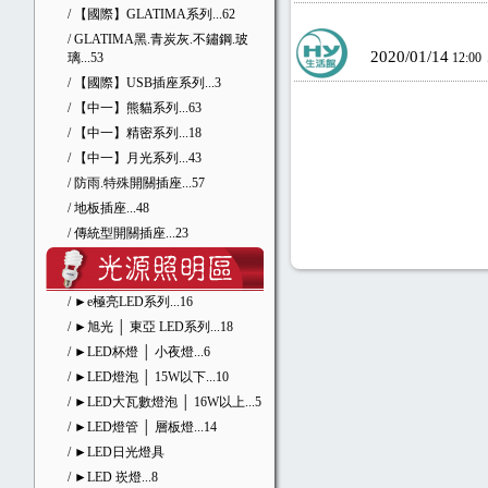
/ 【國際】GLATIMA系列
...62
/ GLATIMA黑.青炭灰.不鏽鋼.玻
2020/01/14
璃
...53
12:00
/ 【國際】USB插座系列
...3
/ 【中一】熊貓系列
...63
/ 【中一】精密系列
...18
/ 【中一】月光系列
...43
/ 防雨.特殊開關插座
...57
/ 地板插座
...48
/ 傳統型開關插座
...23
/ ►e極亮LED系列
...16
/ ►旭光 │ 東亞 LED系列
...18
/ ►LED杯燈 │ 小夜燈
...6
/ ►LED燈泡 │ 15W以下
...10
/ ►LED大瓦數燈泡 │ 16W以上
...5
/ ►LED燈管 │ 層板燈
...14
/ ►LED日光燈具
/ ►LED 崁燈
...8