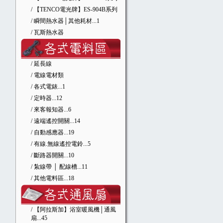
/ 【TENCO電光牌】ES-904B系列
/ 瞬間熱水器│其他耗材
...1
/ 瓦斯熱水器
/ 延長線
/ 電線電材類
/ 各式電錶
...1
/ 定時器
...12
/ 來客報知器
...6
/ 遠端遙控開關
...14
/ 自動感應器
...19
/ 有線.無線遙控電鈴
...5
/ 斷路器開關
...10
/ 紮線帶 │ 配線槽
...11
/ 其他電料區
...18
/ 【阿拉斯加】浴室暖風機│通風
扇
...45