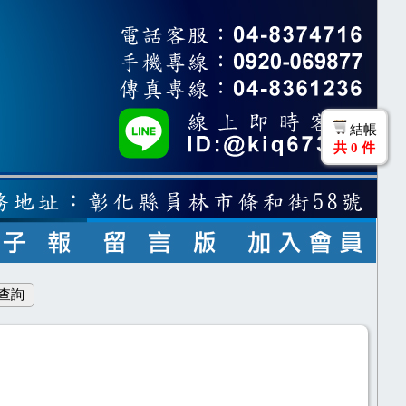
結帳
共
0
件